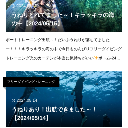
2024.05.15
うねりとれてました～！キラッキラの海
の中【2024/05/15】
ボートトレーニング出航～！だいぶうねりが落ちてました
ー！！！キラッキラの海の中で今日ものんびりフリーダイビング
トレーニング光のカーテンが本当に気持ちがいい
ボトム-24ｍ
晴れ北西2Ｍ気温23℃/水温24℃小潮満潮：11:39干潮：06:39ちょ
ー
フリーダイビングトレーニング
2024.05.14
うねりあり！出航できました～！
【2024/05/14】