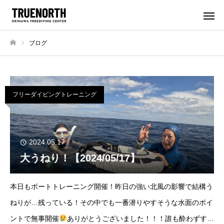
ブログ
ホーム
フリーダイビングトレーニング
2024.05.17
大うねり！【2024/05/17】
本日もボートトレーニング開催！昨日の強い北風の影響で結構う
ねりが…残っている！その中でも一番潜りやすそうな水面のポイ
ントで無事開催
ありがとうございました！！！誰も酔わずすご