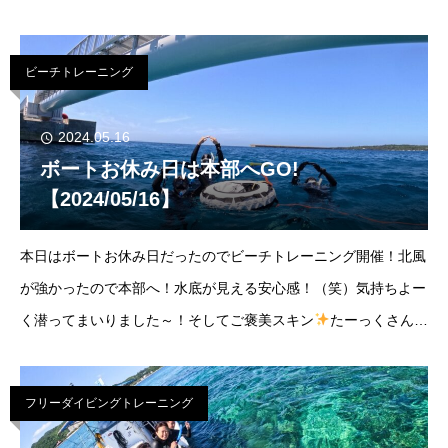
い！！ボトム-30ｍ晴れときどき曇り東3Ｍ気温24℃/水温23℃長
潮満潮：15:19干潮：09:
ビーチトレーニング
2024.05.16
ボートお休み日は本部へGO!
【2024/05/16】
本日はボートお休み日だったのでビーチトレーニング開催！北風
が強かったので本部へ！水底が見える安心感！（笑）気持ちよー
く潜ってまいりました～！そしてご褒美スキン
たーっくさん遊
んでまいりました～！ゴリラチョップボトム-11ｍ晴れ北東6Ｍ気
温24℃/水温23℃小潮満潮：12
フリーダイビングトレーニング