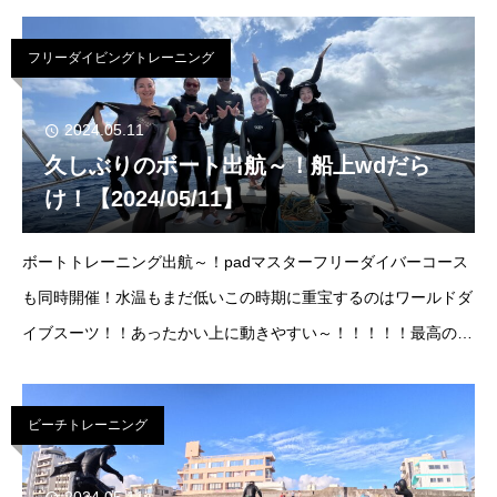
を経て、昨年マスターを合格した方がターゲットダイブ！！！
40M自己ベスト更新です～！！
フリーダイビングトレーニング
2024.05.11
久しぶりのボート出航～！船上wdだら
け！【2024/05/11】
ボートトレーニング出航～！padマスターフリーダイバーコース
も同時開催！水温もまだ低いこの時期に重宝するのはワールドダ
イブスーツ！！あったかい上に動きやすい～！！！！！最高のス
ーツです！そして新しいロープで70Ｍまで落としてみました
ボトム-70ｍ(ドリフト)晴れときど
ビーチトレーニング