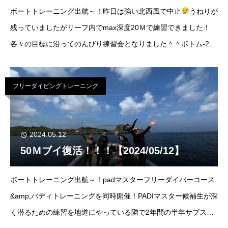
ボートトレーニング出航～！昨日は強い北西風で中止
うねりが
残っていましたがリーフ内でmax深度20Ｍで練習できました！
各々の目標に沿ってのんびり練習会となりました＾＾ボトム-24
ｍ曇り北東3Ｍ うねりあり気温23℃/水温24℃小潮満潮：10:29
干潮：05:00
フリーダイビングトレーニング
2024.05.12
50Ｍブイ復活！！！【2024/05/12】
ボートトレーニング出航～！padマスターフリーダイバーコース
&amp;バディトレーニングを同時開催！PADIマスター候補生が深
く潜るための練習を地道にやっている隣で2年間の半年サブスク