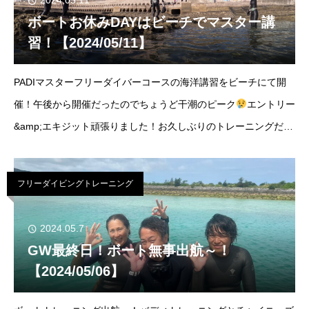
2024.05.11
ボートお休みDAYはビーチでマスター講
習！【2024/05/11】
PADIマスターフリーダイバーコースの海洋講習をビーチにて開
催！午後から開催だったのでちょうど干潮のピーク
エントリー
&amp;エキジット頑張りました！お久しぶりのトレーニングだっ
たのでウォーミングアップから1つ1つスキル確認～！マスターコ
ースの前半が終わりました！ポイ
フリーダイビングトレーニング
2024.05.7
GW最終日！ボート無事出航～！
【2024/05/06】