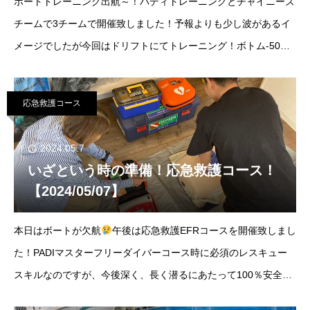
ボートトレーニング出航～！バディトレーニングとチャイニーズ
チームで3チームで開催致しました！予報よりも少し波があるイ
メージでしたが今回はドリフトにてトレーニング！ボトム-50ｍ
(ドリフト)晴れ南東4ｍ気温27℃/水温24℃中潮満潮：05:06干
潮：11:25
応急救護コース
2024.05.7
いざという時の準備！応急救護コース！
【2024/05/07】
本日はボートが欠航
午後は応急救護EFRコースを開催致しまし
た！PADIマスターフリーダイバーコース時に必須のレスキュー
スキルなのですが、今後深く、長く潜るにあたって100％安全な
海なんてありません！万が一に備え応急救護の技術を身につけて