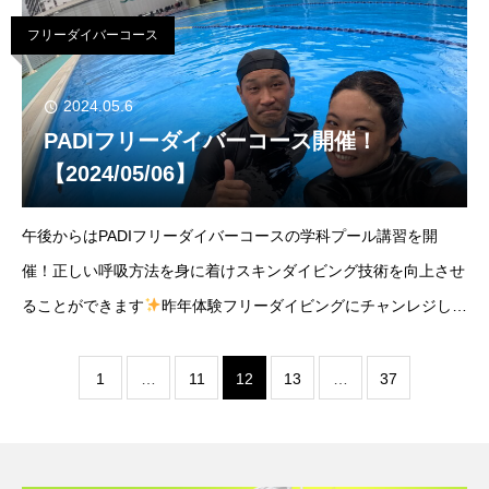
いきましょう！正
フリーダイバーコース
2024.05.6
PADIフリーダイバーコース開催！
【2024/05/06】
午後からはPADIフリーダイバーコースの学科プール講習を開
催！正しい呼吸方法を身に着けスキンダイビング技術を向上させ
ることができます
昨年体験フリーダイビングにチャンレジして
頂き、今回ライセンスにお越し頂けました～！ありがとうござい
ます！宜野湾マリンセンター晴れ気温27℃/水温
1
…
11
12
13
…
37