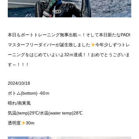
本日も
ボートトレーニング
無事出航～！そして本日新たな
PADI
マスターフリーダイバー
が誕生致しました
今年少しずつトレ
ーニングをはじめていよいよ32ｍ達成！！おめでとうございま
す～！！！
2024/10/18
ボトム(bottom) -60ｍ
晴れ/南東風
気温(temp)29℃/水温(water temp)28℃
透明度
30m