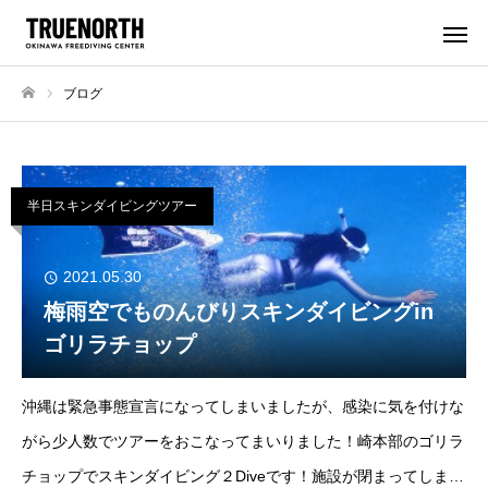
ブログ
ホーム
半日スキンダイビングツアー
2021.05.30
梅雨空でものんびりスキンダイビングin
ゴリラチョップ
沖縄は緊急事態宣言になってしまいましたが、感染に気を付けな
がら少人数でツアーをおこなってまいりました！崎本部のゴリラ
チョップでスキンダイビング２Diveです！施設が閉まってしまっ