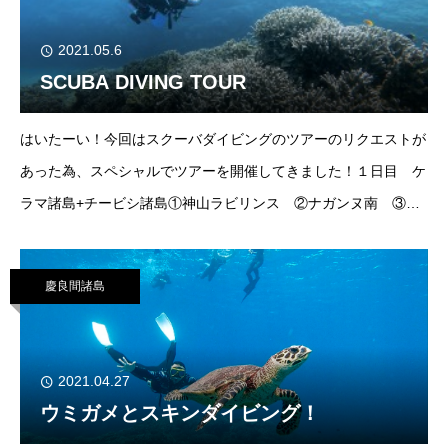
2021.05.6
SCUBA DIVING TOUR
はいたーい！今回はスクーバダイビングのツアーのリクエストが
あった為、スペシャルでツアーを開催してきました！１日目 ケ
ラマ諸島+チービシ諸島①神山ラビリンス ②ナガンヌ南 ③中
島の東２日目 万座ポイント①なかゆくい
慶良間諸島
2021.04.27
ウミガメとスキンダイビング！