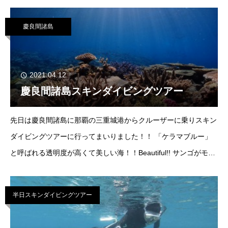
ち着いてポーズをとる余裕…水中で息を止めておくことに最初は
みんな余裕なんかありません！
慶良間諸島
2021.04.12
慶良間諸島スキンダイビングツアー
先日は慶良間諸島に那覇の三重城港からクルーザーに乗りスキン
ダイビングツアーに行ってまいりました！！ 「ケラマブルー」
と呼ばれる透明度が高くて美しい海！！Beautiful!! サンゴがモリ
モリです！サンゴを傷付けないように潜るスキルが必要です♪
白い砂地
半日スキンダイビングツアー