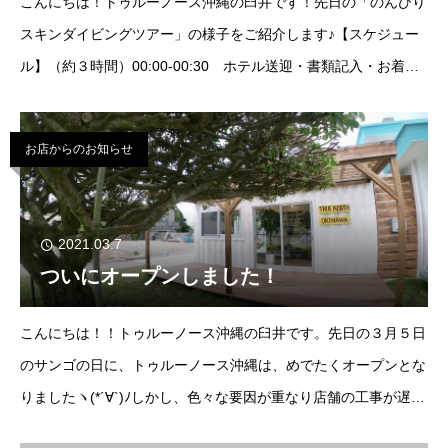
こんにちは！トゥルーノース沖縄の臼井です！先日の「のんびり
スキンダイビングツアー」の様子をご紹介します♪【スケジュー
ル】（約３時間）00:00-00:30 ホテル送迎・書類記入・お着替
え00:45-01:00 真栄田岬へ移動・ストレッチ（準備体操）・ブ
リーフィング
お店からのお知らせ
2021.03.7
ついにオープンしました！
こんにちは！！トゥルーノース沖縄の臼井です。先日の３月５日
のサンゴの日に、トゥルーノース沖縄は、めでたくオープンとな
りましたヽ(*´∀`)ﾉしかし、色々な要因が重なり店舗の工事が遅
れ、店舗ナシでのスタートになってしまいました。。。それで