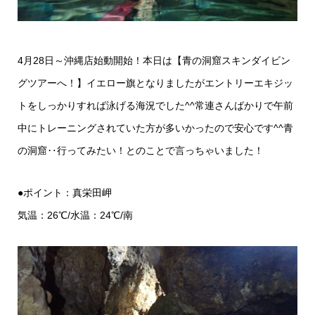
4月28日～沖縄店始動開始！本日は【
青の洞窟スキンダイビン
グツアーへ！
】イエロー旗となりましたがエントリーエキジッ
トをしっかりすれば泳げる海況でした^^常連さんばかりで午前
中に
トレーニング
されていた方が多いかったので安心です^^青
の洞窟‥行ってみたい！とのことで言っちゃいました！
●ポイント：真栄田岬
気温：26℃/水温：24℃/南