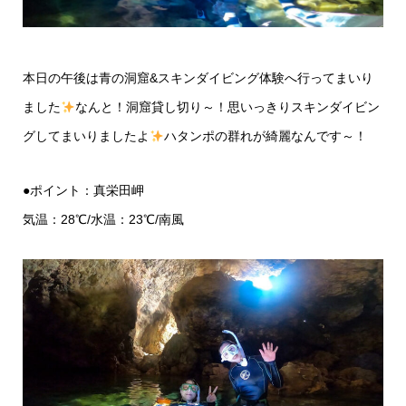
本日の午後は
青の洞窟&スキンダイビング体験
へ行ってまいり
ました
なんと！洞窟貸し切り～！思いっきりスキンダイビン
グしてまいりましたよ
ハタンポの群れが綺麗なんです～！
●ポイント：真栄田岬
気温：28℃/水温：23℃/南風