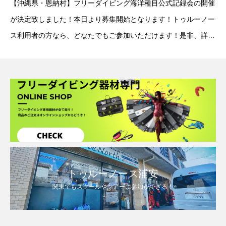
【沖縄県・恩納村】フリーダイビング海洋種目公式記録会の開催
が決定致しました！本日より募集開始となります！トゥルーノー
ス利用者の方なら、どなたでもご参加いただけます！是非、詳細
をご確認ください。■残席情報(08/10更新)9月29日 残席1名9月
30日 残席1名10月1日 残席4
トゥルーノース浦安
関東でもスクールやツアーに参加ができる！