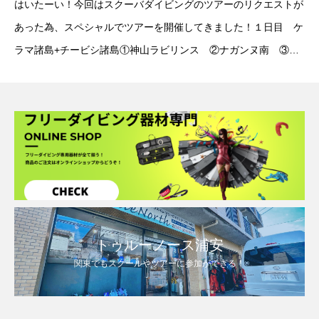
はいたーい！今回はスクーバダイビングのツアーのリクエストが
あった為、スペシャルでツアーを開催してきました！１日目 ケ
ラマ諸島+チービシ諸島①神山ラビリンス ②ナガンヌ南 ③中
島の東２日目 万座ポイント①なかゆくい
トゥルーノース浦安
関東でもスクールやツアーに参加ができる！