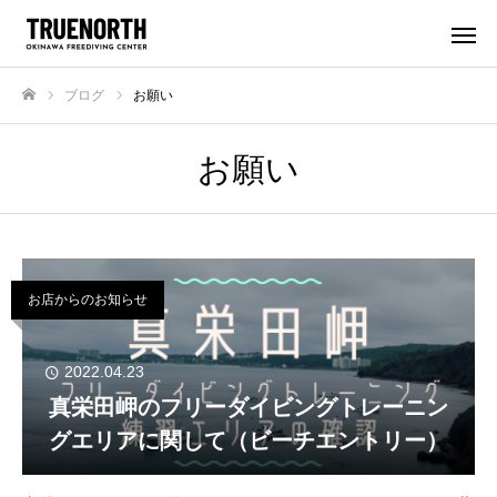
ブログ
お願い
ホーム
お願い
お店からのお知らせ
2022.04.23
真栄田岬のフリーダイビングトレーニン
グエリアに関して（ビーチエントリー）