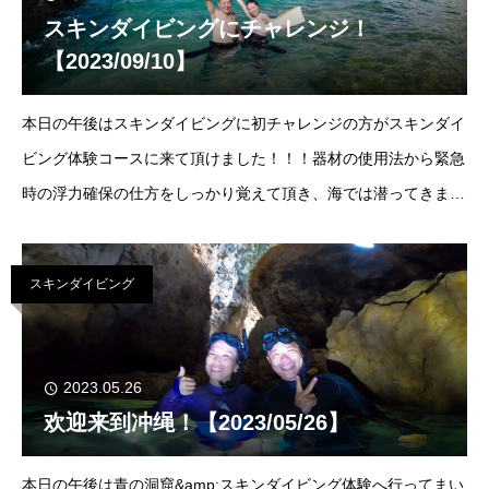
スキンダイビングにチャレンジ！
【2023/09/10】
本日の午後はスキンダイビングに初チャレンジの方がスキンダイ
ビング体験コースに来て頂けました！！！器材の使用法から緊急
時の浮力確保の仕方をしっかり覚えて頂き、海では潜ってきまし
たよー●ポイント：なかゆくい気温：33℃/水温：28℃/北風真栄
田岬を予
スキンダイビング
2023.05.26
欢迎来到冲绳！【2023/05/26】
本日の午後は青の洞窟&amp;スキンダイビング体験へ行ってまい