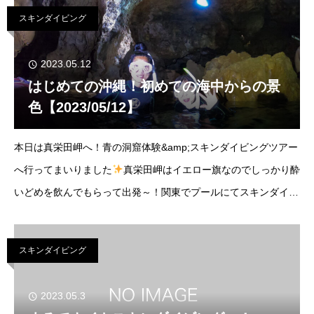
とう
スキンダイビング
2023.05.12
はじめての沖縄！初めての海中からの景
色【2023/05/12】
本日は真栄田岬へ！青の洞窟体験&amp;スキンダイビングツアー
へ行ってまいりました
真栄田岬はイエロー旗なのでしっかり酔
いどめを飲んでもらって出発～！関東でプールにてスキンダイビ
ングのご経験者様だったので今回は初海でのスキンダイビング！
●ポイント：真栄田岬気温：2４℃/
スキンダイビング
2023.05.3