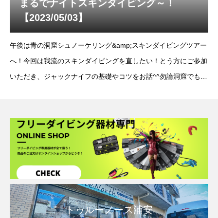
まるでナイトスキンダイビング～！
【2023/05/03】
午後は青の洞窟シュノーケリング&amp;スキンダイビングツアー
へ！今回は我流のスキンダイビングを直したい！とう方にご参加
いただき、ジャックナイフの基礎やコツをお話^^勿論洞窟でも遊
んできましたよー！●ポイント：真栄田岬気温：26℃/水温：
23℃/南風
トゥルーノース浦安