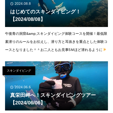
2024.08.8
はじめてのスキンダイビング！
【2024/08/08】
午後青の洞窟&amp;スキンダイビング体験コースを開催！最低限
素潜りのルールをお伝えし、潜り方と耳抜きを重点とした体験コ
ースとなりました＾＾お二人ともお見事5Ｍほど潜れるように
すごーーいい！！スキンダイビングの世界にようこそ
より学び
たい方はpadiア
スキンダイビング
2024.06.6
真栄田岬へ！スキンダイビングツアー
【2024/06/06】