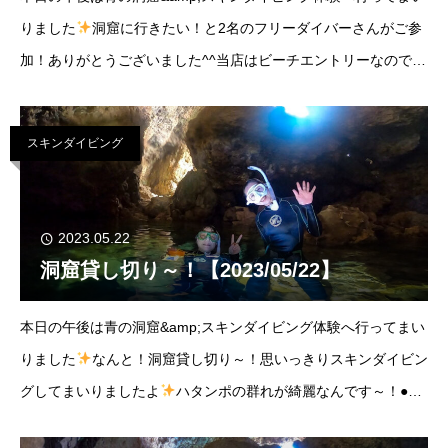
りました
洞窟に行きたい！と2名のフリーダイバーさんがご参
加！ありがとうございました^^当店はビーチエントリーなので時
間の自由が多く、洞窟も空いている時間にいけます
今回も貸し
切り～！ラッキー！土日は混むんだろうな…
スキンダイビング
2023.05.22
洞窟貸し切り～！【2023/05/22】
本日の午後は青の洞窟&amp;スキンダイビング体験へ行ってまい
りました
なんと！洞窟貸し切り～！思いっきりスキンダイビン
グしてまいりましたよ
ハタンポの群れが綺麗なんです～！●ポ
イント：真栄田岬気温：28℃/水温：23℃/南風ご参加誠にありが