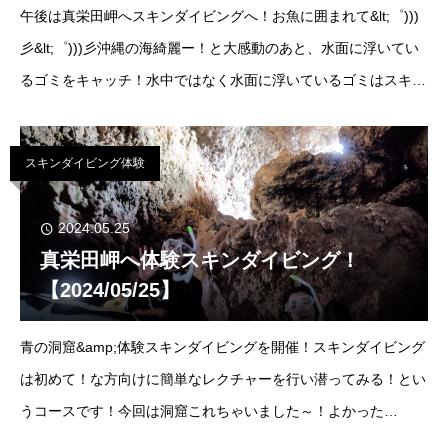
午後は真栄田岬へスキンダイビングへ！お魚に囲まれて&lt;゜)))
彡&lt;゜)))彡沖縄の海綺麗ー！と大感動のあと、水面に浮いてい
るゴミをキャッチ！水中ではなく水面に浮いているゴミはスキン
ダイバーが拾いやすいのです～！いつまでも綺麗な海で潜れます
ように
雨のちくもり東
スキンダイビング体験
2024.05.25
真栄田岬へ体験スキンダイビング！
【2024/05/25】
青の洞窟&amp;体験スキンダイビングを開催！スキンダイビング
は初めて！な方向けに簡単なレクチャーを行い潜ってみる！とい
うコースです！今回は洞窟これちゃいました～！よかった
～！！！へとへとになるまで泳ぎましたがお二人ともとっても上