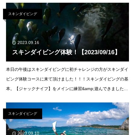
手に泳げていました・・・
スキンダイビング
2023.09.16
スキンダイビング体験！【2023/09/16】
本日の午後はスキンダイビングに初チャレンジの方がスキンダイ
ビング体験コースに来て頂けました！！！スキンダイビングの基
本。【ジャックナイフ】をメインに練習&amp;遊んできました
～！皆さん無事5ｍ前後潜れるようになりましたよ
丁度上がり
際に雨
海の中は雨もふらずギリギリセーフでし
スキンダイビング
2023.09.10