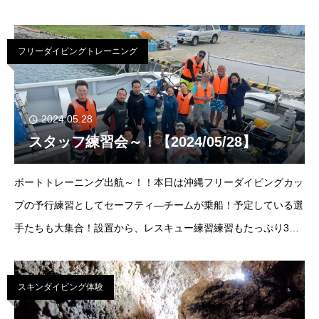
き、帰りに船長のもずく畑に連れて行ってもらいました！水面で
もぐもぐ…おいしすぎる！ボトム-28ｍ曇
フリーダイビングトレーニング
2024.05.28
スタッフ練習会～！【2024/05/28】
ボートトレーニング出航～！！本日は沖縄フリーダイビングカッ
プの予行練習としてセーフティ―チームが乗船！予定している選
手たちも大集合！設置から、レスキュー練習練習もたっぷり3時
間！皆さんご協力ありがとうございました＾＾ボトム-200ｍ(ド
リフト)→50ｍ(ブイ)曇りからの
スキンダイビング体験