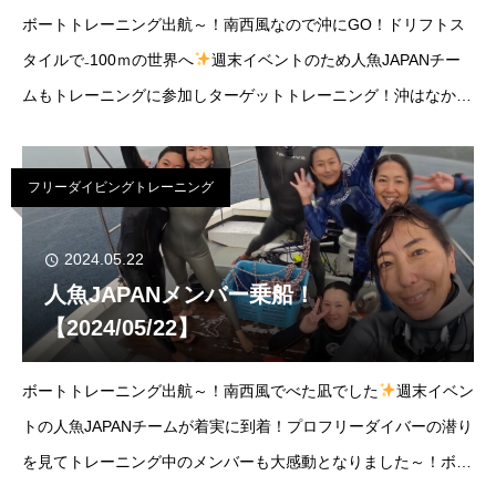
ボートトレーニング出航～！南西風なので沖にGO！ドリフトス
タイルで₋100ｍの世界へ
週末イベントのため人魚JAPANチー
ムもトレーニングに参加しターゲットトレーニング！沖はなかな
かにうねっておりました…明日は少しでも凪ますように！ボト
ム-100ｍ(ドリフト)曇りときど
フリーダイビングトレーニング
2024.05.22
人魚JAPANメンバー乗船！
【2024/05/22】
ボートトレーニング出航～！南西風でべた凪でした
週末イベン
トの人魚JAPANチームが着実に到着！プロフリーダイバーの潜り
を見てトレーニング中のメンバーも大感動となりました～！ボト