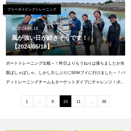
フリーダイビングトレーニング
2024.05.18
風が強い日が続きそうです！
【2024/05/18】
ボートトレーニング出航～！昨日よりもうねりは落ちましたが水
面ばしゃばしゃ。しかし久しぶりに50Ｍブイに行けました～！バ
ディトレーニングチームもターゲットダイブにチャレンジ！ボト
ム-50ｍ曇り東4Ｍ気温23℃/水温23℃小潮満潮：16:29干潮：
10:39
1
…
9
10
11
…
36