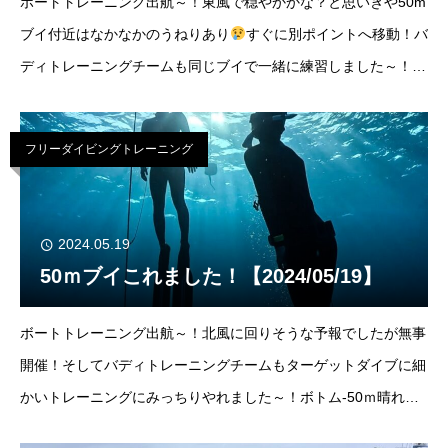
ボートトレーニング出航～！東風で穏やかかな？と思いきや50m
ブイ付近はなかなかのうねりあり
すぐに別ポイントへ移動！バ
ディトレーニングチームも同じブイで一緒に練習しました～！そ
して初めてのカウンターチャレンジ！波がある場合の呼吸の整え
かたや、潜り方も経験ですね。明日も浅い水深で
フリーダイビングトレーニング
2024.05.19
50ｍブイこれました！【2024/05/19】
ボートトレーニング出航～！北風に回りそうな予報でしたが無事
開催！そしてバディトレーニングチームもターゲットダイブに細
かいトレーニングにみっちりやれました～！ボトム-50ｍ晴れ北
東3ｍ気温26℃/水温23℃中潮満潮：17:19干潮：11:19