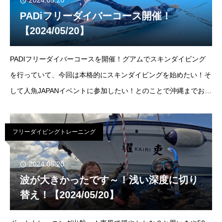
2024.05.20
PADiフリーダイバーコース開催！
【2024/05/20】
PADIフリーダイバーコースを開催！グアムでスキンダイビング
を行っていて、今回は本格的にスキンダイビングを始めたい！そ
して人魚JAPANイベントに参加したい！とのことで沖縄までお越
し頂けました～！呼吸方法の基礎から、効率の良い泳ぎ方までが
っつり練習！明日はいよい
フリーダイビングトレーニング
2024.05.20
波が大きかったです～！浅い深度に切り
替え！【2024/05/20】