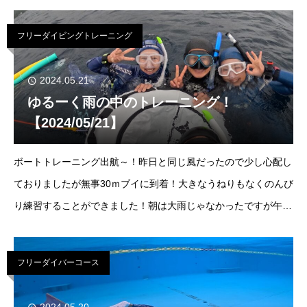
ム-50ｍ雨南西4ｍ気温25℃/水温23℃大潮満潮：06:00干潮：
12:40
フリーダイビングトレーニング
2024.05.21
ゆるーく雨の中のトレーニング！
【2024/05/21】
ボートトレーニング出航～！昨日と同じ風だったので少し心配し
ておりましたが無事30ｍブイに到着！大きなうねりもなくのんび
り練習することができました！朝は大雨じゃなかったですが午後
からは大雨・・・いよいよ梅雨入りですかね～そしてPADIフリ
ーダイバー&amp;アドバンスフリ
フリーダイバーコース