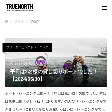
ブログ
ブログ
ホーム
フリーダイビングトレーニング
2024.05.30
平日は2名様の貸し切りボートでした！
【2024/05/30】
ボートトレーニング出航～！！昨日は風が強く欠航でしたが本日
は無事出航！少しうねりはありますがのんびりトレーニングがで
きました～！2名だとかなりお腹いっぱいにトレーニングがで