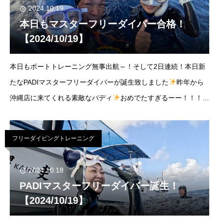
2024.10.19
本日もマスターフリーダイバー合格！
【2024/10/19】
本日もボートトレーニング無事出航～！そして2日連続！本日新
たなPADIマスターフリーダイバーが誕生致しました
昨年から
沖縄店に来てくれる素敵なバディ
おめでたすぎるーー！！！
2024/10/19ボトム(bottom) -50ｍ晴れ/南東風気温(temp)29℃/水
温(w
フリーダイビングトレーニング
2024.10.18
PADIマスターフリーダイバー誕生！
【2024/10/19】