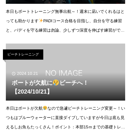
本日もボートトレーニング無事出航～！週末に凪いでくれるはと
っても助かります
PADIコース合格を目指し、自分を守る練習
と、バディを守る練習は勿論、少しずつ深度を伸ばす練習ができ
ました～！皆様ありがとうございました！2024/10/27ボトム
(bottom) -40m晴れ
ビーチトレーニング
2024.10.21
ボートが欠航に
ビーチへ！
【2024/10/21】
本日はボートが欠航
なので急遽ビーチトレーニング変更～！い
つもはブルーウォーターに直接ダイブしていますが今日は底も見
えるしお魚もたっくさん！ポイント：本部15ｍまでの基礎トレー