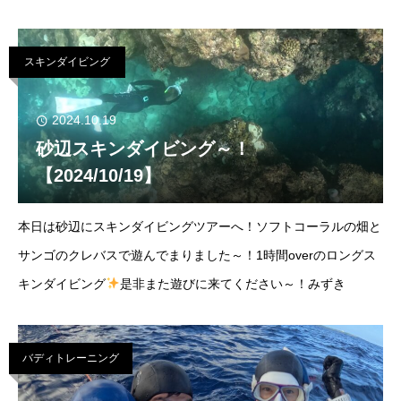
ニングとなりました！急遽のプラン変更にもご対応頂きありがと
うございました～！
スキンダイビング
2024.10.19
砂辺スキンダイビング～！
【2024/10/19】
本日は砂辺にスキンダイビングツアーへ！ソフトコーラルの畑と
サンゴのクレバスで遊んでまりました～！1時間overのロングス
キンダイビング
是非また遊びに来てください～！みずき
バディトレーニング