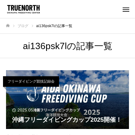
ブログ
ai136psk7lの記事一覧
ホーム
ai136psk7lの記事一覧
フリーダイビング競技記録会
2025.05.13
沖縄フリーダイビングカップ2025開催！