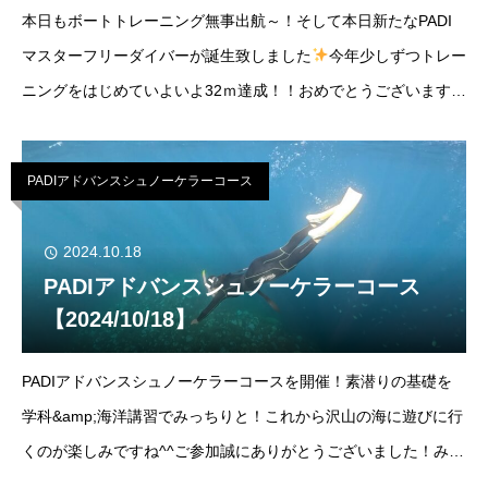
本日もボートトレーニング無事出航～！そして本日新たなPADI
マスターフリーダイバーが誕生致しました
今年少しずつトレー
ニングをはじめていよいよ32ｍ達成！！おめでとうございます
～！！！2024/10/18ボトム(bottom) -60ｍ晴れ/南東風気温
(temp)29℃
PADIアドバンスシュノーケラーコース
2024.10.18
PADIアドバンスシュノーケラーコース
【2024/10/18】
PADIアドバンスシュノーケラーコースを開催！素潜りの基礎を
学科&amp;海洋講習でみっちりと！これから沢山の海に遊びに行
くのが楽しみですね^^ご参加誠にありがとうございました！みず
き