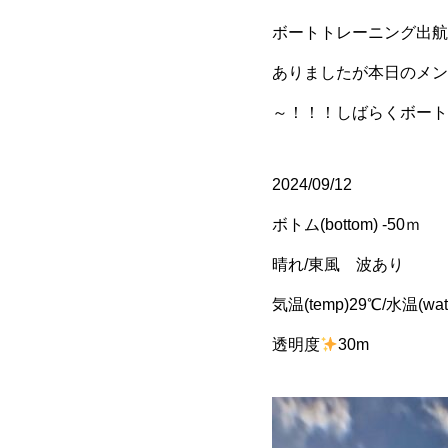
ボートトレーニング
出航
ありましたが本日のメン
～！！！しばらくボート
2024/09/12
ボトム(bottom) -50ｍ
晴れ/東風 波あり
気温(temp)29℃/水温(wate
透明度
30m