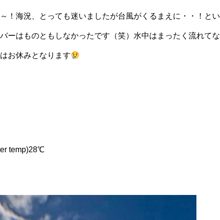
～！海況、とっても迷いましたが台風がくるまえに・・！とい
バーはものともしなかったです（笑）水中はまったく流れてな
はお休みとなります
r temp)28℃