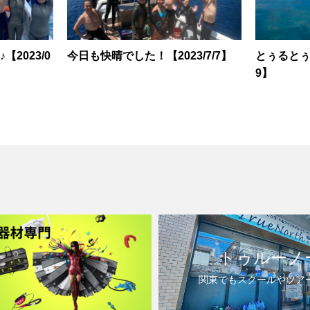
2023/0
今日も快晴でした！【2023/7/7】
とぅるとぅる
9】
トゥルーノ
関東でもスクールやツア