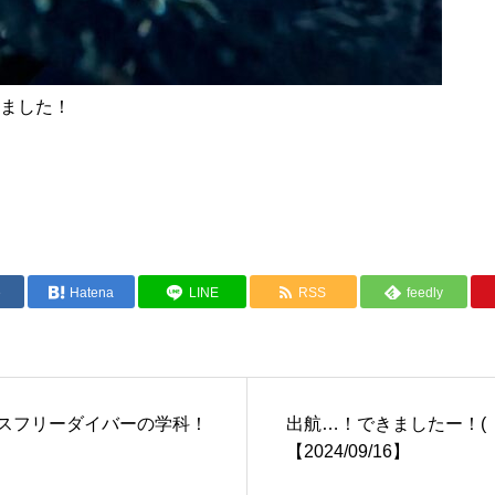
ました！
e
Hatena
LINE
RSS
feedly
ンスフリーダイバーの学科！
出航…！できましたー！( 
】
【2024/09/16】