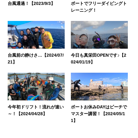
台風通過！【2023/9/3】
ボートでフリーダイビングト
レーニング！
台風前の静けさ…【2024/07/
今日も真栄田OPENです♪【2
21】
024/01/19】
今年初ドリフト！流れが速い
ボートお休みDAYはビーチで
～！【2024/04/28】
マスター講習！【2024/05/1
1】