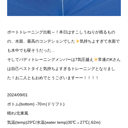
ボートトレーニング
出航～！本日はすこしうねりが残るもの
の、水面、最高のコンデションでした
気持ちよすぎて水面で
も水中でも寝そうだった…
そしてバディトレーニングメンバーは7気圧越え
常連のKさん
は自己ベストタイと気持ちよすぎるトレーニングとなりまし
た！お二人ともおめでとうございますーー！！！！
2024/09/01
ボトム(bottom) -70ｍ(ドリフト)
晴れ/北東風
気温(temp)29℃/水温(water temp)30℃→27℃(₋62m)