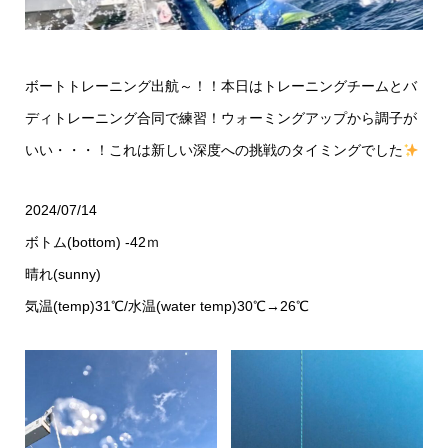
ボートトレーニング
出航～！！本日はトレーニングチームと
バ
ディトレーニング
合同で練習！ウォーミングアップから調子が
いい・・・！これは新しい深度への挑戦のタイミングでした
2024/07/14
ボトム(bottom) -42ｍ
晴れ(sunny)
気温(temp)31℃/水温(water temp)30℃→26℃