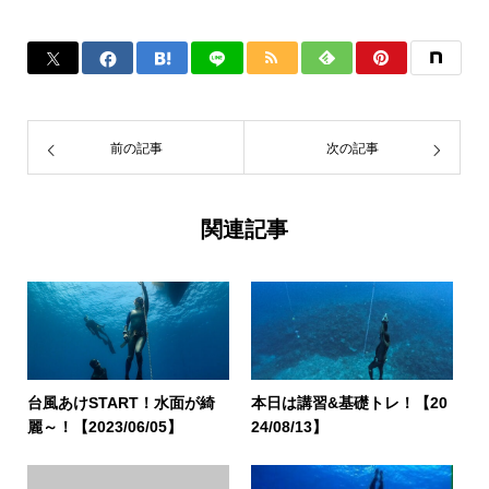
前の記事
次の記事
関連記事
台風あけSTART！水面が綺
本日は講習&基礎トレ！【20
麗～！【2023/06/05】
24/08/13】