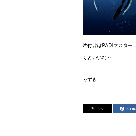
片付けはPADIマスタ
くといいな～！
みずき
Post
Shar