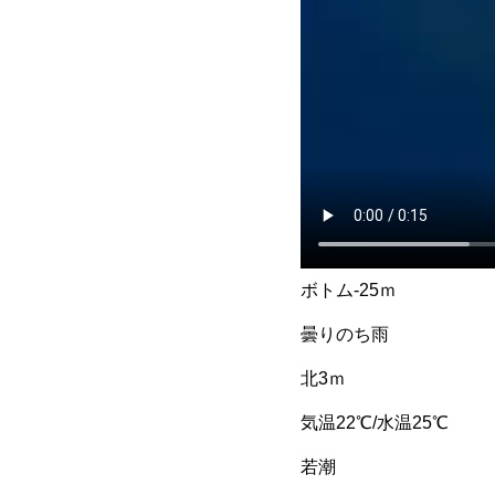
ボトム-25ｍ
曇りのち雨
北3ｍ
気温22℃/水温25℃
若潮