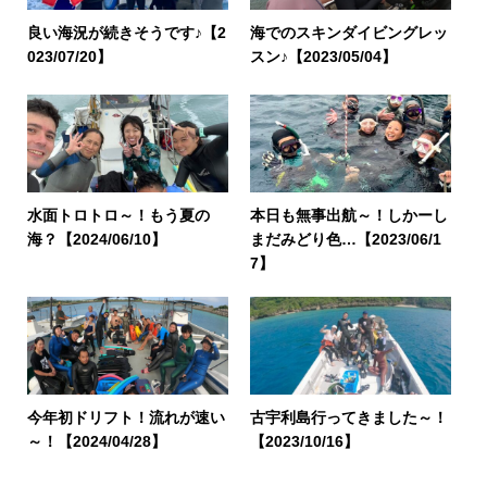
良い海況が続きそうです♪【2
海でのスキンダイビングレッ
023/07/20】
スン♪【2023/05/04】
水面トロトロ～！もう夏の
本日も無事出航～！しかーし
海？【2024/06/10】
まだみどり色…【2023/06/1
7】
今年初ドリフト！流れが速い
古宇利島行ってきました～！
～！【2024/04/28】
【2023/10/16】