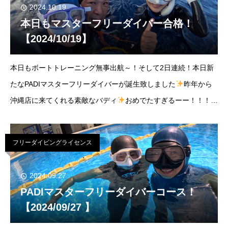
2024.10.19
本日もマスターフリーダイバー合格！
【2024/10/19】
本日もボートトレーニング無事出航～！そして2日連続！本日新
たなPADIマスターフリーダイバーが誕生致しました
昨年から
沖縄店に来てくれる素敵なバディ
おめでたすぎるーー！！！
2024/10/19ボトム(bottom) -50ｍ晴れ/南東風気温(temp)29℃/水
温(w
フリーダイビングライセンス
2024.09.27
PADIマスターフリーダイバーコース！
【2024/09/27 】