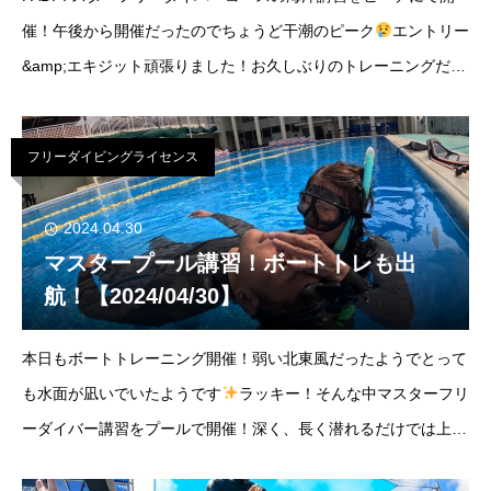
催！午後から開催だったのでちょうど干潮のピーク
エントリー
&amp;エキジット頑張りました！お久しぶりのトレーニングだっ
たのでウォーミングアップから1つ1つスキル確認～！マスターコ
ースの前半が終わりました！ポイ
フリーダイビングライセンス
2024.04.30
マスタープール講習！ボートトレも出
航！【2024/04/30】
本日もボートトレーニング開催！弱い北東風だったようでとって
も水面が凪いでいたようです
ラッキー！そんな中マスターフリ
ーダイバー講習をプールで開催！深く、長く潜れるだけでは上級
者にはなれません万が一の緊急対処もプールでしっかり練習～！