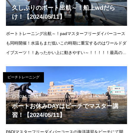
久しぶりのボート出航～！船上wdだら
け！【2024/05/11】
ボートトレーニング出航～！padマスターフリーダイバーコース
も同時開催！水温もまだ低いこの時期に重宝するのはワールドダ
イブスーツ！！あったかい上に動きやすい～！！！！！最高のス
ーツです！そして新しいロープで70Ｍまで落としてみました
ボトム-70ｍ(ドリフト)晴れときど
ビーチトレーニング
2024.05.11
ボートお休みDAYはビーチでマスター講
習！【2024/05/11】
PADIマスターフリーダイバーコースの海洋講習をビーチにて開