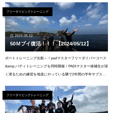
イセンスコースはリクエストにて開
フリーダイビングトレーニング
2024.05.12
50Ｍブイ復活！！！【2024/05/12】
ボートトレーニング出航～！padマスターフリーダイバーコース
&amp;バディトレーニングを同時開催！PADIマスター候補生が深
く潜るための練習を地道にやっている隣で2年間の半年サブスク
を経て、昨年マスターを合格した方がターゲットダイブ！！！
40M自己ベスト更新です～！！
フリーダイビングトレーニング
2024.05.11