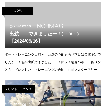
イセンスコースはリクエストにて開
未分類
2024.09.16
出航…！できましたー！( ；∀；)
【2024/09/16】
ボートトレーニング出航～！台風の心配もあり本日は欠航予定で
したが…！無事出航できました～！！船長！急遽のボートありが
とうございました！トレーニングの合間にpadiマスターフリーダ
イバー候補生もしっかり勉強中です♪今日はフロート片付けを明
日出航できたらセッティングしてもらおうと思
バディトレーニング
2024.09.12