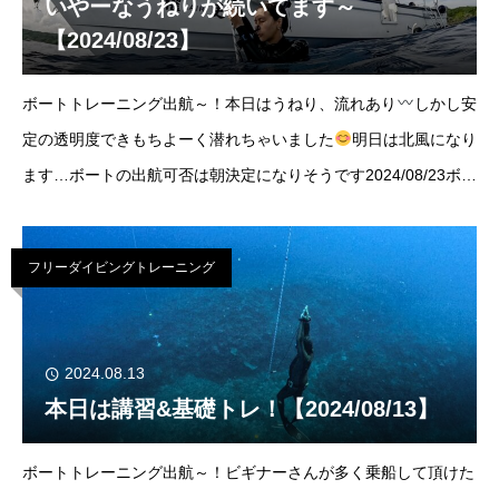
いやーなうねりが続いてます～
【2024/08/23】
ボートトレーニング出航～！本日はうねり、流れあり
しかし安
定の透明度できもちよーく潜れちゃいました
明日は北風になり
ます…ボートの出航可否は朝決定になりそうです2024/08/23ボト
ム(bottom) -50ｍ曇り
/西風気温(temp)29℃/水温(water t
フリーダイビングトレーニング
2024.08.13
本日は講習&基礎トレ！【2024/08/13】
ボートトレーニング出航～！ビギナーさんが多く乗船して頂けた