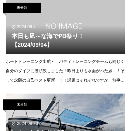
トレーニングを行っていました！
未分類
2024.09.4
本日も凪～な海でPB祭り！
【2024/09/04】
ボートトレーニング出航～！バディトレーニングチームも同じく
自分のダイブに没頭致しました！昨日よりも水面がべた凪～！そ
して念願の自己ベスト更新！！！課題はそれぞれですが、無事潜
ることができました！気持ちよく潜るためにもバディサポートは
必要不可欠…！船上&amp;水中サポートもご協
未分類
2024.08.23