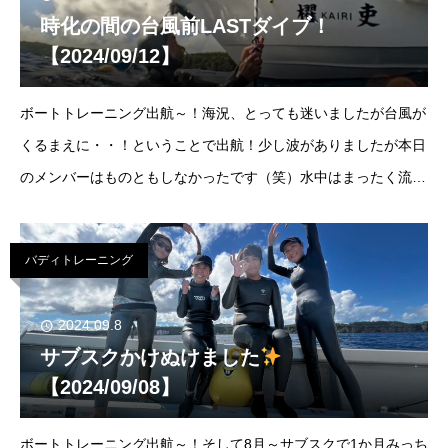
時化の間の台風前LASTダイブ！
【2024/09/12】
ボートトレーニング出航～！海況、とっても迷いましたが台風が
くるまえに・・！ということで出航！少し波がありましたが本日
のメンバーはものともしなかったです（笑）水中はまったく流れ
てないので気持ちがいい～！！！しばらくボートはお休みとなり
ます
2024/09/12ボトム(bo
バディトレーニング
2024.09.8
サブスクかけぬけました
【2024/09/08】
ボートトレーニング出航～！そして8月～サブスクで1か月みっち