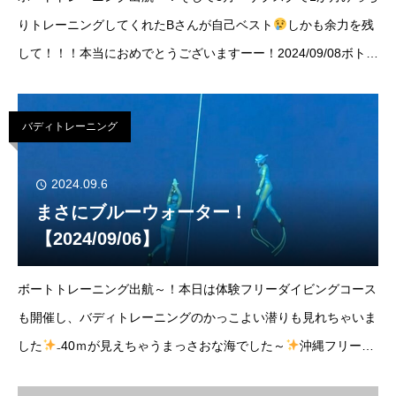
りトレーニングしてくれたBさんが自己ベスト
しかも余力を残
して！！！本当におめでとうございますーー！2024/09/08ボトム
(bottom) 50ｍ晴れ/北東風 波あり気温(temp)29℃/水温(water
バディトレーニング
2024.09.6
まさにブルーウォーター！
【2024/09/06】
ボートトレーニング出航～！本日は体験フリーダイビングコース
も開催し、バディトレーニングのかっこよい潜りも見れちゃいま
した
₋40ｍが見えちゃうまっさおな海でした～
沖縄フリーダ
イビングカップ2024のセーフティメンバーもみっちりご自身の