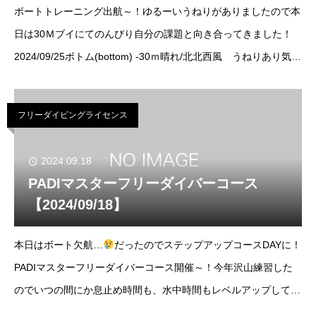
ボートトレーニング出航～！ゆるーいうねりがありましたので本
日は30Ｍブイにてのんびり自分の課題と向き合ってきました！
2024/09/25ボトム(bottom) -30ｍ晴れ/北北西風 うねりあり気温
(temp)29℃/水温(water temp)28℃透明度
25m
フリーダイビングライセンス
2024.09.18
PADIマスターフリーダイバーコース
【2024/09/18】
本日はボート欠航…
だったのでステップアップコースDAYに！
PADIマスターフリーダイバーコース開催～！今年沢山練習した
のでいつの間にか息止め時間も、水中時間もレベルアップしてい
て感動！合格おめでとうございます～！PADIフリーダイバーラ