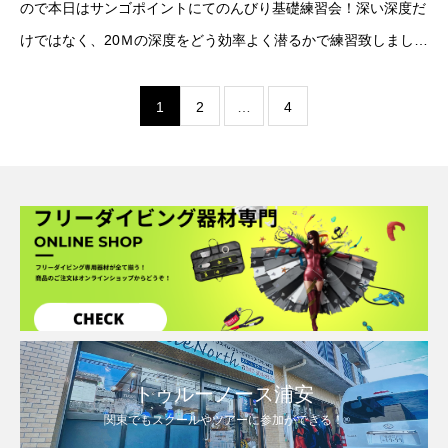
ので本日はサンゴポイントにてのんびり基礎練習会！深い深度だ
けではなく、20Ｍの深度をどう効率よく潜るかで練習致しまし
た！2024/08/13ボトム(bottom) -25ｍ晴れ(sunny)/北西風弱気温
(tem
1
2
…
4
トゥルーノース浦安
関東でもスクールやツアーに参加ができる！